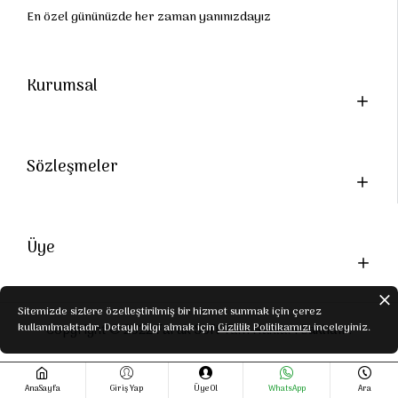
En özel gününüzde her zaman yanınızdayız
Kurumsal
Sözleşmeler
Üye
Sitemizde sizlere özelleştirilmiş bir hizmet sunmak için çerez
kullanılmaktadır. Detaylı bilgi almak için
Gizlilik Politikamızı
inceleyiniz.
Copyright © 2022 Faruk Soft Tüm Hakları Saklıdır.
AnaSayfa
Giriş Yap
Üye Ol
WhatsApp
Ara