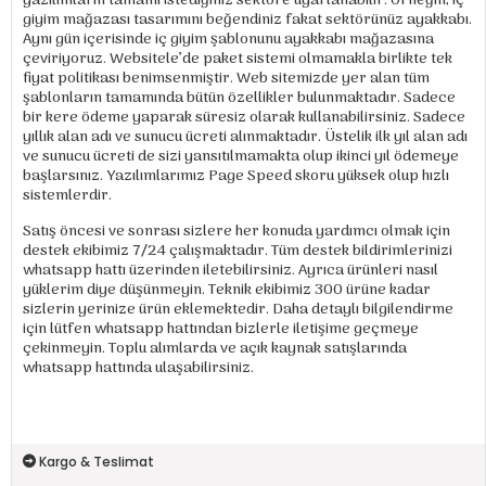
yazılımların tamamı istediğiniz sektöre uyarlanabilir. Örneğin; iç
giyim mağazası tasarımını beğendiniz fakat sektörünüz ayakkabı.
Aynı gün içerisinde iç giyim şablonunu ayakkabı mağazasına
çeviriyoruz. Websitele’de paket sistemi olmamakla birlikte tek
fiyat politikası benimsenmiştir. Web sitemizde yer alan tüm
şablonların tamamında bütün özellikler bulunmaktadır. Sadece
bir kere ödeme yaparak süresiz olarak kullanabilirsiniz. Sadece
yıllık alan adı ve sunucu ücreti alınmaktadır. Üstelik ilk yıl alan adı
ve sunucu ücreti de sizi yansıtılmamakta olup ikinci yıl ödemeye
başlarsınız. Yazılımlarımız Page Speed skoru yüksek olup hızlı
sistemlerdir.
Satış öncesi ve sonrası sizlere her konuda yardımcı olmak için
destek ekibimiz 7/24 çalışmaktadır. Tüm destek bildirimlerinizi
whatsapp hattı üzerinden iletebilirsiniz. Ayrıca ürünleri nasıl
yüklerim diye düşünmeyin. Teknik ekibimiz 300 ürüne kadar
sizlerin yerinize ürün eklemektedir. Daha detaylı bilgilendirme
için lütfen whatsapp hattından bizlerle iletişime geçmeye
çekinmeyin. Toplu alımlarda ve açık kaynak satışlarında
whatsapp hattında ulaşabilirsiniz.
Kargo & Teslimat