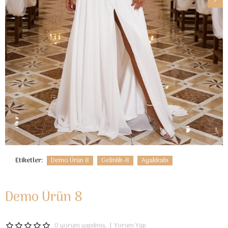
Etiketler:
Demo Ürün 8
Gelinlik-8
Ayakkabı
Demo Ürün 8
0 yorum yapılmış.
|
Yorum Yap