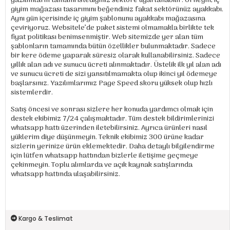
yazılımların tamamı istediğiniz sektöre uyarlanabilir. Örneğin; iç
giyim mağazası tasarımını beğendiniz fakat sektörünüz ayakkabı.
Aynı gün içerisinde iç giyim şablonunu ayakkabı mağazasına
çeviriyoruz. Websitele’de paket sistemi olmamakla birlikte tek
fiyat politikası benimsenmiştir. Web sitemizde yer alan tüm
şablonların tamamında bütün özellikler bulunmaktadır. Sadece
bir kere ödeme yaparak süresiz olarak kullanabilirsiniz. Sadece
yıllık alan adı ve sunucu ücreti alınmaktadır. Üstelik ilk yıl alan adı
ve sunucu ücreti de sizi yansıtılmamakta olup ikinci yıl ödemeye
başlarsınız. Yazılımlarımız Page Speed skoru yüksek olup hızlı
sistemlerdir.
Satış öncesi ve sonrası sizlere her konuda yardımcı olmak için
destek ekibimiz 7/24 çalışmaktadır. Tüm destek bildirimlerinizi
whatsapp hattı üzerinden iletebilirsiniz. Ayrıca ürünleri nasıl
yüklerim diye düşünmeyin. Teknik ekibimiz 300 ürüne kadar
sizlerin yerinize ürün eklemektedir. Daha detaylı bilgilendirme
için lütfen whatsapp hattından bizlerle iletişime geçmeye
çekinmeyin. Toplu alımlarda ve açık kaynak satışlarında
whatsapp hattında ulaşabilirsiniz.
Kargo & Teslimat