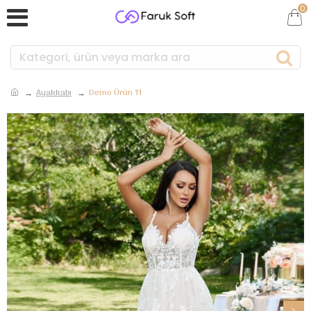
0
Ayakkabı
Demo Ürün 11