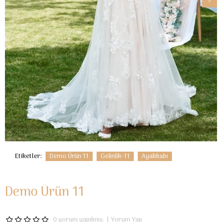
Etiketler:
Demo Ürün 11
Gelinlik-11
Ayakkabı
Demo Ürün 11
0 yorum yapılmış.
|
Yorum Yap