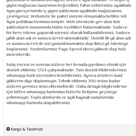
yazılımların tamamı istediğiniz sektöre uyarlanabilir. Örneğin; iç
giyim mağazası tasarımını beğendiniz fakat sektörünüz ayakkabı.
Aynı gün içerisinde iç giyim şablonunu ayakkabı mağazasına
çeviriyoruz. Websitele’de paket sistemi olmamakla birlikte tek
fiyat politikası benimsenmiştir. Web sitemizde yer alan tüm
şablonların tamamında bütün özellikler bulunmaktadır. Sadece
bir kere ödeme yaparak süresiz olarak kullanabilirsiniz. Sadece
yıllık alan adı ve sunucu ücreti alınmaktadır. Üstelik ilk yıl alan adı
ve sunucu ücreti de sizi yansıtılmamakta olup ikinci yıl ödemeye
başlarsınız. Yazılımlarımız Page Speed skoru yüksek olup hızlı
sistemlerdir.
Satış öncesi ve sonrası sizlere her konuda yardımcı olmak için
destek ekibimiz 7/24 çalışmaktadır. Tüm destek bildirimlerinizi
whatsapp hattı üzerinden iletebilirsiniz. Ayrıca ürünleri nasıl
yüklerim diye düşünmeyin. Teknik ekibimiz 300 ürüne kadar
sizlerin yerinize ürün eklemektedir. Daha detaylı bilgilendirme
için lütfen whatsapp hattından bizlerle iletişime geçmeye
çekinmeyin. Toplu alımlarda ve açık kaynak satışlarında
whatsapp hattında ulaşabilirsiniz.
Kargo & Teslimat