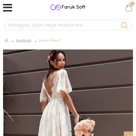
0
Ayakkabı
Demo Ürün 7