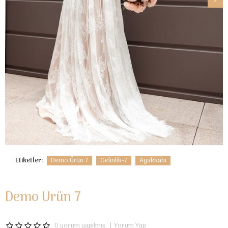
Etiketler:
Demo Ürün 7
Gelinlik-7
Ayakkabı
Demo Ürün 7
0 yorum yapılmış.
|
Yorum Yap