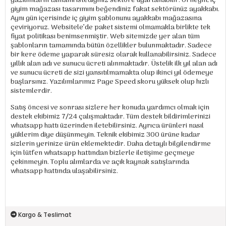
yazılımların tamamı istediğiniz sektöre uyarlanabilir. Örneğin; iç
giyim mağazası tasarımını beğendiniz fakat sektörünüz ayakkabı.
Aynı gün içerisinde iç giyim şablonunu ayakkabı mağazasına
çeviriyoruz. Websitele’de paket sistemi olmamakla birlikte tek
fiyat politikası benimsenmiştir. Web sitemizde yer alan tüm
şablonların tamamında bütün özellikler bulunmaktadır. Sadece
bir kere ödeme yaparak süresiz olarak kullanabilirsiniz. Sadece
yıllık alan adı ve sunucu ücreti alınmaktadır. Üstelik ilk yıl alan adı
ve sunucu ücreti de sizi yansıtılmamakta olup ikinci yıl ödemeye
başlarsınız. Yazılımlarımız Page Speed skoru yüksek olup hızlı
sistemlerdir.
Satış öncesi ve sonrası sizlere her konuda yardımcı olmak için
destek ekibimiz 7/24 çalışmaktadır. Tüm destek bildirimlerinizi
whatsapp hattı üzerinden iletebilirsiniz. Ayrıca ürünleri nasıl
yüklerim diye düşünmeyin. Teknik ekibimiz 300 ürüne kadar
sizlerin yerinize ürün eklemektedir. Daha detaylı bilgilendirme
için lütfen whatsapp hattından bizlerle iletişime geçmeye
çekinmeyin. Toplu alımlarda ve açık kaynak satışlarında
whatsapp hattında ulaşabilirsiniz.
Kargo & Teslimat