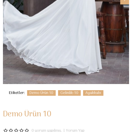
Etiketler:
Demo Ürün 10
Gelinlik-10
Ayakkabı
Demo Ürün 10
0 yorum yapılmış.
|
Yorum Yap