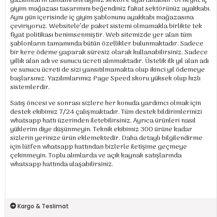
yazılımların tamamı istediğiniz sektöre uyarlanabilir. Örneğin; iç
giyim mağazası tasarımını beğendiniz fakat sektörünüz ayakkabı.
Aynı gün içerisinde iç giyim şablonunu ayakkabı mağazasına
çeviriyoruz. Websitele’de paket sistemi olmamakla birlikte tek
fiyat politikası benimsenmiştir. Web sitemizde yer alan tüm
şablonların tamamında bütün özellikler bulunmaktadır. Sadece
bir kere ödeme yaparak süresiz olarak kullanabilirsiniz. Sadece
yıllık alan adı ve sunucu ücreti alınmaktadır. Üstelik ilk yıl alan adı
ve sunucu ücreti de sizi yansıtılmamakta olup ikinci yıl ödemeye
başlarsınız. Yazılımlarımız Page Speed skoru yüksek olup hızlı
sistemlerdir.
Satış öncesi ve sonrası sizlere her konuda yardımcı olmak için
destek ekibimiz 7/24 çalışmaktadır. Tüm destek bildirimlerinizi
whatsapp hattı üzerinden iletebilirsiniz. Ayrıca ürünleri nasıl
yüklerim diye düşünmeyin. Teknik ekibimiz 300 ürüne kadar
sizlerin yerinize ürün eklemektedir. Daha detaylı bilgilendirme
için lütfen whatsapp hattından bizlerle iletişime geçmeye
çekinmeyin. Toplu alımlarda ve açık kaynak satışlarında
whatsapp hattında ulaşabilirsiniz.
Kargo & Teslimat