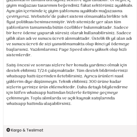
yazılımların tamamı istediğiniz sektöre uyarlanabilir. Örneğin; iç
giyim mağazası tasarımını beğendiniz fakat sektörünüz ayakkabı.
Aynı gün içerisinde iç giyim şablonunu ayakkabı mağazasına
çeviriyoruz. Websitele’de paket sistemi olmamakla birlikte tek
fiyat politikası benimsenmiştir. Web sitemizde yer alan tüm
şablonların tamamında bütün özellikler bulunmaktadır. Sadece
bir kere ödeme yaparak süresiz olarak kullanabilirsiniz. Sadece
yıllık alan adı ve sunucu ücreti alınmaktadır. Üstelik ilk yıl alan adı
ve sunucu ücreti de sizi yansıtılmamakta olup ikinci yıl ödemeye
başlarsınız. Yazılımlarımız Page Speed skoru yüksek olup hızlı
sistemlerdir.
Satış öncesi ve sonrası sizlere her konuda yardımcı olmak için
destek ekibimiz 7/24 çalışmaktadır. Tüm destek bildirimlerinizi
whatsapp hattı üzerinden iletebilirsiniz. Ayrıca ürünleri nasıl
yüklerim diye düşünmeyin. Teknik ekibimiz 300 ürüne kadar
sizlerin yerinize ürün eklemektedir. Daha detaylı bilgilendirme
için lütfen whatsapp hattından bizlerle iletişime geçmeye
çekinmeyin. Toplu alımlarda ve açık kaynak satışlarında
whatsapp hattında ulaşabilirsiniz.
Kargo & Teslimat