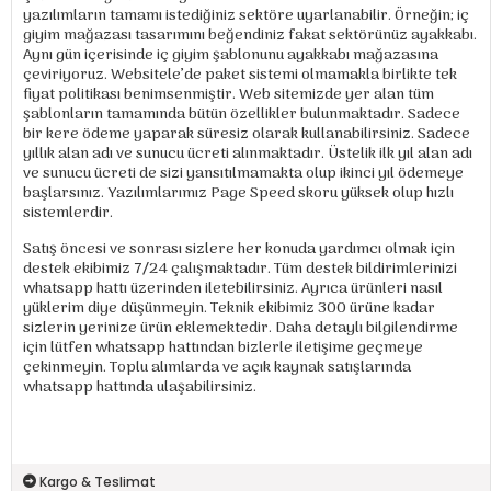
yazılımların tamamı istediğiniz sektöre uyarlanabilir. Örneğin; iç
giyim mağazası tasarımını beğendiniz fakat sektörünüz ayakkabı.
Aynı gün içerisinde iç giyim şablonunu ayakkabı mağazasına
çeviriyoruz. Websitele’de paket sistemi olmamakla birlikte tek
fiyat politikası benimsenmiştir. Web sitemizde yer alan tüm
şablonların tamamında bütün özellikler bulunmaktadır. Sadece
bir kere ödeme yaparak süresiz olarak kullanabilirsiniz. Sadece
yıllık alan adı ve sunucu ücreti alınmaktadır. Üstelik ilk yıl alan adı
ve sunucu ücreti de sizi yansıtılmamakta olup ikinci yıl ödemeye
başlarsınız. Yazılımlarımız Page Speed skoru yüksek olup hızlı
sistemlerdir.
Satış öncesi ve sonrası sizlere her konuda yardımcı olmak için
destek ekibimiz 7/24 çalışmaktadır. Tüm destek bildirimlerinizi
whatsapp hattı üzerinden iletebilirsiniz. Ayrıca ürünleri nasıl
yüklerim diye düşünmeyin. Teknik ekibimiz 300 ürüne kadar
sizlerin yerinize ürün eklemektedir. Daha detaylı bilgilendirme
için lütfen whatsapp hattından bizlerle iletişime geçmeye
çekinmeyin. Toplu alımlarda ve açık kaynak satışlarında
whatsapp hattında ulaşabilirsiniz.
Kargo & Teslimat