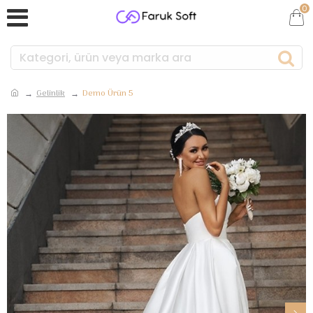
0
Gelinlik
Demo Ürün 5