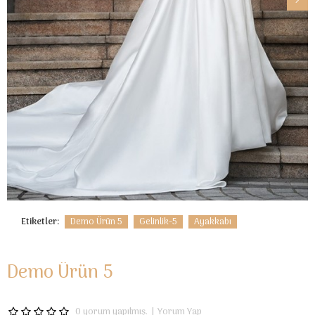
Etiketler:
Demo Ürün 5
Gelinlik-5
Ayakkabı
Demo Ürün 5
0 yorum yapılmış.
|
Yorum Yap